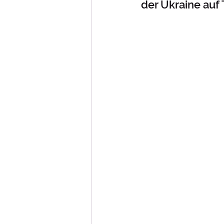
der Ukraine auf 
Johanna Quaas
Kinder
Musik- und Spielmannswe