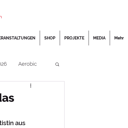
n
ERANSTALTUNGEN
SHOP
PROJEKTE
MEDIA
Mehr
026
Aerobic
rschaften
DOSB
das
Turnfest
istin aus 