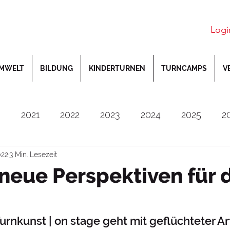
Logi
MWELT
BILDUNG
KINDERTURNEN
TURNCAMPS
V
0
2021
2022
2023
2024
2025
2
022
3 Min. Lesezeit
utsche Jugendmeisterschaften
Deutsche Meiste
neue Perspektiven für 
Gerätturnen
Gymwelt
Inklusion
Jahn-
rnkunst | on stage geht mit geflüchteter Art