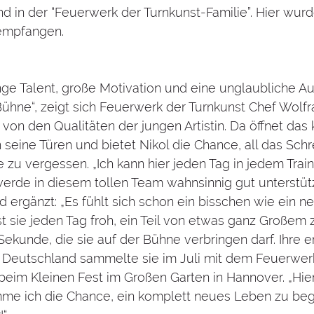
in der “Feuerwerk der Turnkunst-Familie”. Hier wurde 
empfangen.
nge Talent, große Motivation und eine unglaubliche Au
 Bühne“, zeigt sich Feuerwerk der Turnkunst Chef Wol
von den Qualitäten der jungen Artistin. Da öffnet das 
seine Türen und bietet Nikol die Chance, all das Schr
zu vergessen. „Ich kann hier jeden Tag in jedem Traini
rde in diesem tollen Team wahnsinnig gut unterstützt“
nd ergänzt: „Es fühlt sich schon ein bisschen wie ein 
st sie jeden Tag froh, ein Teil von etwas ganz Großem 
Sekunde, die sie auf der Bühne verbringen darf. Ihre e
 Deutschland sammelte sie im Juli mit dem Feuerwer
beim Kleinen Fest im Großen Garten in Hannover. „Hier
e ich die Chance, ein komplett neues Leben zu begi