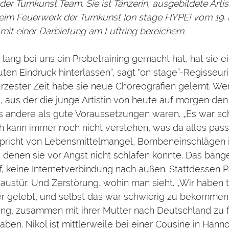
r Turnkunst Team. Sie ist Tänzerin, ausgebildete Artis
beim Feuerwerk der Turnkunst |on stage HYPE! vom 19. b
it einer Darbietung am Luftring bereichern.
 lang bei uns ein Probetraining gemacht hat, hat sie e
en Eindruck hinterlassen“, sagt "on stage”-Regisseuri
kürzester Zeit habe sie neue Choreografien gelernt. We
 aus der die junge Artistin von heute auf morgen de
s andere als gute Voraussetzungen waren. „Es war schr
ch kann immer noch nicht verstehen, was da alles passier
 spricht von Lebensmittelmangel, Bombeneinschlägen 
 denen sie vor Angst nicht schlafen konnte. Das bang
f, keine Internetverbindung nach außen. Stattdessen 
Haustür. Und Zerstörung, wohin man sieht. „Wir haben 
 gelebt, und selbst das war schwierig zu bekommen“, 
ung, zusammen mit ihrer Mutter nach Deutschland zu f
aben. Nikol ist mittlerweile bei einer Cousine in Hann