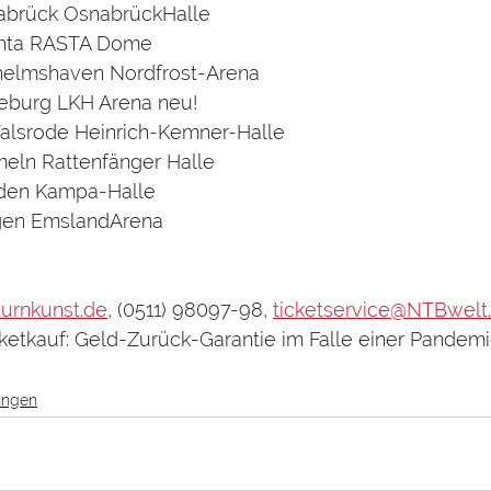
nabrück OsnabrückHalle
echta RASTA Dome
ilhelmshaven Nordfrost-Arena
neburg LKH Arena neu!
 Walsrode Heinrich-Kemner-Halle
meln Rattenfänger Halle
inden Kampa-Halle
ingen EmslandArena
urnkunst.de
, (0511) 98097-98, 
ticketservice@NTBwelt
cketkauf: Geld-Zurück-Garantie im Falle einer Pandem
ungen