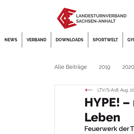
NEWS
VERBAND
DOWNLOADS
SPORTWELT
GY
Alle Beiträge
2019
202
LTV/S-A
18. Aug. 2
Bildung
Corona
De
HYPE! – 
Leben
DTB
EM
Faustball
Feuerwerk der Tu