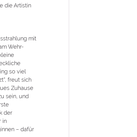
die Artistin 
sstrahlung mit 
fram Wehr-
kleine 
eckliche 
ng so viel 
, freut sich 
neues Zuhause 
zu sein, und 
rste 
k der 
 in 
nnen – dafür 