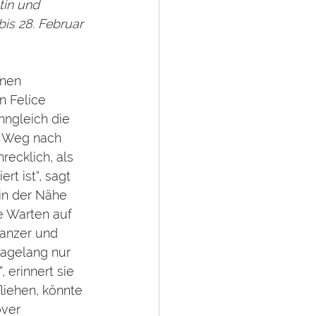
tin und 
is 28. Februar 
inen 
n Felice 
nngleich die 
n Weg nach 
ecklich, als 
t ist“, sagt 
in der Nähe 
e Warten auf 
Panzer und 
tagelang nur 
erinnert sie 
liehen, könnte 
over 