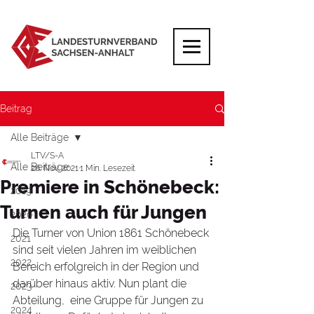
Beitrag
Alle Beiträge
LTV/S-A
Alle Beiträge
26. Nov. 2021
1 Min. Lesezeit
Premiere in Schönebeck:
2019
Turnen auch für Jungen
2020
Die Turner von Union 1861 Schönebeck 
2021
sind seit vielen Jahren im weiblichen 
2022
Bereich erfolgreich in der Region und 
darüber hinaus aktiv. Nun plant die 
2023
Abteilung,  eine Gruppe für Jungen zu 
2024