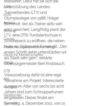
etablieren. Dafür hat sie sich die 
Unterstützung des Landes-
2025
Turnverbandes (LTV) und 
2026
Olympiasieger von 1988, Holger 
Aerobic
Behrendt, der als Trainer aktiv sein 
wird, gesichert. Langfristig plant der 
Bildung
LTV, eine DTB-Turntalentschule in 
Corona
Schönebeck zu eröffnen, die neben 
Halle als Stützpunkt Turnen gilt. „Den 
Deutsche Jugendmeisterschaften
ersten Schritt dahin unterstützten wir 
Deutsche Meisterschaften
als Stadt sehr gern“, erklärte 
DOSB
Oberbürgermeister Bert Knoblauch.
DTB
Voraussetzung dafür ist eine rege 
EM
Teilnahme am Projekt. Interessierte 
Jungen im Alter von sechs bis acht 
Faustball
Jahren sind zum Schnupperturnen 
Gerätturnen
eingeladen. Dieses findet am 
Samstag, 4. Dezember 2021, von 10 
Gymwelt