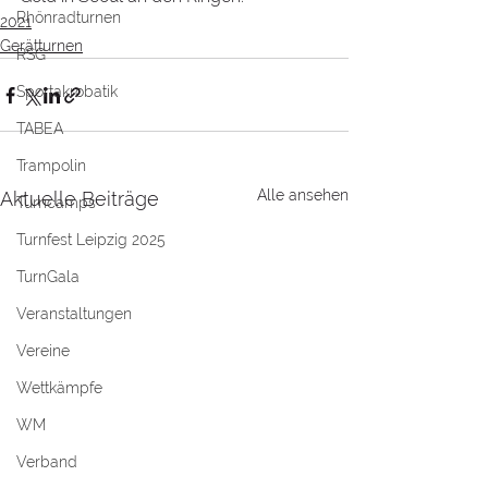
Rhönradturnen
2021
Gerätturnen
RSG
Sportakrobatik
TABEA
Trampolin
Alle ansehen
Aktuelle Beiträge
Turncamps
Turnfest Leipzig 2025
TurnGala
Veranstaltungen
Vereine
Wettkämpfe
WM
Verband