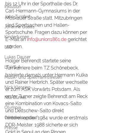
bis 12 Uhr in der Sporthalle des Dr. 
Inklusion
Carl-Hermann-Gymnasiums in der 
Jahn-Turnfest
Moskauer Straße statt. Mitzubringen 
sind Sportsachen und Hallen-
Johanna Quaas
Sportschuhe. Fragen dazu können per 
Kinderturnen
E-Mail an 
info@union1861.de
 gerichtet 
werden.
LSB
Lukas Dauser
Holger Behrendt startete seine 
LTV/S-A
Turnkarriere beim TZ Schönebeck, 
trainierte damals unter Hermann Kulka 
Musik- und Spielmannswesen
und Rainer Herbrich. Später wechselte 
Nick Klessing
er zum ASK Vorwärts Potsdam. Als 
erster Turner zeigte Behrendt am Reck 
Nils Dunkel
eine Kombination von Kovacs-Salto 
Olympia
und Deltschew-Salto direkt 
hintereinander. 1984 wurde er erstmals 
Orientierungslauf
DDR-Meister. 1988 sicherte er sich 
Presse
Gold in Seoul an den Ringen.