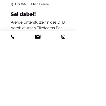
13. Juni 2024
2 Min. Lesezeit
Sei dabei!
Werde Unterstützer*in des DTB
Aerobicturnen Eliteteams Das
Eliteteam ist die Nationalmannschaft
im Aerobicturnen. Es vereint die elf...
Datenschutzerklärung
Impressum
Förderer