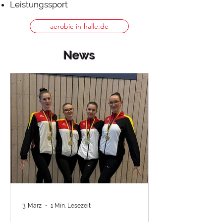
Leistungssport
aerobic-in-halle.de
News
3. März
1 Min. Lesezeit