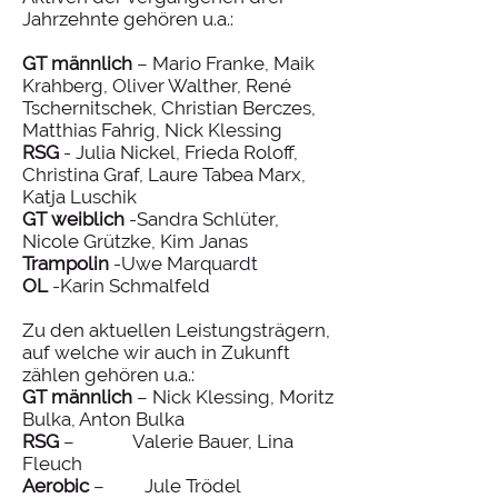
Jahrzehnte gehören u.a.:
GT männlich
– Mario Franke, Maik
Krahberg, Oliver Walther, René
Tschernitschek, Christian Berczes,
Matthias Fahrig, Nick Klessing
RSG
- Julia Nickel, Frieda Roloff,
Christina Graf, Laure Tabea Marx,
Katja Luschik
GT weiblich
-Sandra Schlüter,
Nicole Grützke, Kim Janas
Trampolin
-Uwe Marquardt
OL
-Karin Schmalfeld
Zu den aktuellen Leistungsträgern,
auf welche wir auch in Zukunft
zählen gehören u.a.:
GT männlich
– Nick Klessing, Moritz
Bulka, Anton Bulka
RSG
– Valerie Bauer, Lina
Fleuch
Aerobic
– Jule Trödel