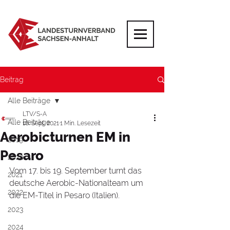
Beitrag
Alle Beiträge
LTV/S-A
Alle Beiträge
16. Sept. 2021
1 Min. Lesezeit
Aerobicturnen EM in
2019
Pesaro
2020
Vom 17. bis 19. September turnt das 
2021
deutsche Aerobic-Nationalteam um 
2022
die EM-Titel in Pesaro (Italien).
2023
2024