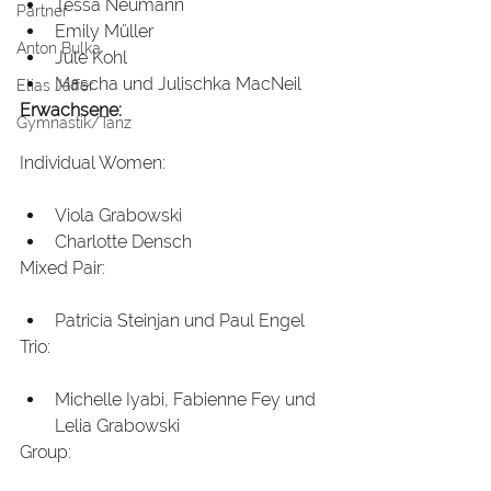
Tessa Neumann
Partner
Emily Müller
Anton Bulka
Jule Kohl
Mascha und Julischka MacNeil
Elias Jaffer
Erwachsene:
Gymnastik/Tanz
Individual Women:
Viola Grabowski
Charlotte Densch
Mixed Pair:
Patricia Steinjan und Paul Engel
Trio:
Michelle Iyabi, Fabienne Fey und 
Lelia Grabowski
Group: