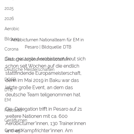
2025
2026
Aerobic
Bildung
Aerobicturnen Nationalteam für EM in 
Pesaro | Bildquelle: DTB
Corona
Das  gesamte Aerobisteam freut sich 
Deutsche Jugendmeisterschaften
schon seit Wochen auf die endlich 
Deutsche Meisterschaften
stattfindende Europameisterschaft, 
DOSB
denn im Mai 2019 in Baku war das 
letzte große Event, an dem das 
DTB
deutsche Team teilgenommen hat.
EM
Die  Delegation trifft in Pesaro auf 21 
Faustball
weitere Nationen mit ca. 600 
Gerätturnen
Aerobicturner*innen, 130 Trainer:innen 
und 45 Kampfrichter*innen. Am 
Gymwelt