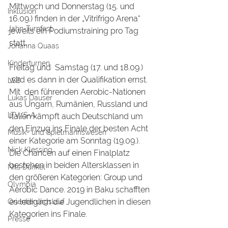
Mittwoch und Donnerstag (15. und 
Inklusion
16.09.) finden in der „Vitrifrigo Arena“ 
Jahn-Turnfest
jeweils ein Podiumstraining pro Tag 
statt.
Johanna Quaas
Kinderturnen
Freitag und  Samstag (17. und 18.09.) 
wird es dann in der Qualifikation ernst. 
LSB
Mit  den führenden Aerobic-Nationen 
Lukas Dauser
aus Ungarn, Rumänien, Russland und 
LTV/S-A
Italien kämpft auch Deutschland um 
den Einzug ins Finale der besten Acht 
Musik- und Spielmannswesen
einer Kategorie am Sonntag (19.09.). 
Nick Klessing
Die Chancen auf einen Finalplatz  
bestehen in beiden Altersklassen in 
Nils Dunkel
den größeren Kategorien: Group und 
Olympia
Aerobic Dance. 2019 in Baku schafften 
es lediglich die Jugendlichen in diesen 
Orientierungslauf
Kategorien ins Finale.
Presse