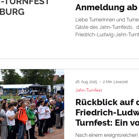
Anmeldung ab 
Liebe Turnerinnen und Turne
Gäste des Jahn-Turnfests, ​​​
Friedrich-Ludwig-Jahn-Turnf
2026 in Freyburg ist online! Ihr
Jahn-Turnfests die Ausschr
Download sowie das Online
beachtet, dass es sowohl in
in der Anmeldetabelle eini
dem Vorjahr gibt. Sollte es
26. Aug. 2025
2 Min. Lesezeit
Ausfüll
Jahn-Turnfest
Rückblick auf 
Friedrich-Ludw
Turnfest: Ein vo
Dank an alle, d
Nach einem ereignisreichen