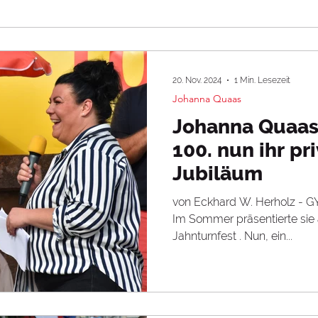
20. Nov. 2024
1 Min. Lesezeit
Johanna Quaas
Johanna Quaas
100. nun ihr pr
Jubiläum
von Eckhard W. Herholz - GYMmedia INTERNATIONAL -
Im Sommer präsentierte sie 
Jahnturnfest . Nun, ein...