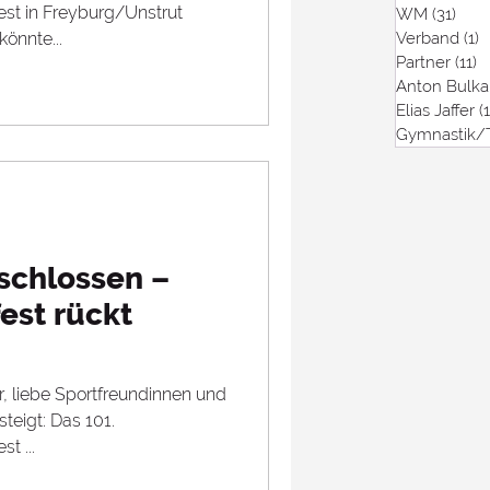
nstrut
WM
(31)
31 B
könnte...
Verband
(1)
1
Partner
(11)
1
Anton Bulka
Elias Jaffer
(1
Gymnastik/
chlossen –
est rückt
r, liebe Sportfreundinnen und
teigt: Das 101.
t ...