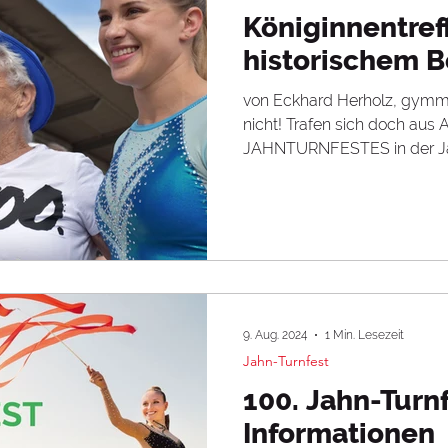
Königinnentref
historischem 
von Eckhard Herholz, gymm
nicht! Trafen sich doch aus Anlass des 100.
JAHNTURNFESTES in der Jah
9. Aug. 2024
1 Min. Lesezeit
Jahn-Turnfest
100. Jahn-Turnf
Informationen