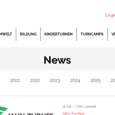
Logi
MWELT
BILDUNG
KINDERTURNEN
TURNCAMPS
V
News
0
2021
2022
2023
2024
2025
2
utsche Jugendmeisterschaften
Deutsche Meiste
14. Juli
1 Min. Lesezeit
Jahn-Turnfest