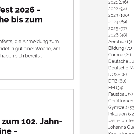
2021
(136)
13
Turnfest
fest 2026 -
2022
(94)
94 
2023
(100)
10
he bis zum
2024
(89)
89 
2025
(97)
97 
2026
(48)
48 
rnfests, die Anmeldung zum
Aerobic
(13)
1
Bildung
(71)
7
endet in gut einer Woche, am
Corona
(21)
2
 haben sich bereits
Deutsche J
wischen eine
Deutsche Me
rer Delegationsnummer
DOSB
(8)
8 B
schluss werden wir alle
DTB
(60)
60 
n noch einmal prüfen und
EM
(34)
34 Be
n an die im Meldeformular
Faustball
(3)
versenden. Bitte beachtet,
Gerätturnen
r Rechnun
Gymwelt
(53
Inklusion
(32
 zum 102. Jahn-
Jahn-Turnfe
Johanna Qu
ine -
Kinderturne