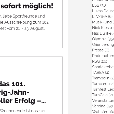
sofort möglich!
LSB
(31)
31 B
Lukas Daus
r, liebe Sportfreunde und
LTV/S-A
(6)
​ die Ausschreibung zum 102.
Musik- und
Nick Klessin
est vom 21. - 23. August
Nils Dunkel
 findet auf der Seite des
Olympia
(35)
eibung als pdf zum
Orientierung
-Anmeldeformular.Bitte
Presse
(6)
6 
 der Ausschreibung als auch
Rhönradtur
ge Änderungen gegenüber
RSG
(26)
26 
 technische Probleme beim
Sportakrobat
TABEA
(4)
4 
Trampolin
(2
das 101.
Turncamps
Turnfest Lei
ig-Jahn-
TurnGala
(2)
ller Erfolg –
Veranstaltu
Vereine
(53)
ie dabei waren!
 Wochenende ist das 101.
Wettkämpf