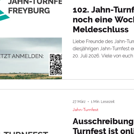
Gerätturnen
Gymwelt
Inklusion
Jahn-
102. Jahn-Turn
noch eine Woc
Meldeschluss
turnen
LSB
Lukas Dauser
LTV/S-A
Liebe Freunde des Jahn-Tu
diesjährigen Jahn-Turnfest 
sen
Nick Klessing
Nils Dunkel
Olympia
20. Juli 2026. Viele von euch
angemeldet und sollten inz
Anmeldebestätigung mit ih
erhalten haben. Nach Melde
eingegangenen Anmeldunge
anschließend die Rechnunge
angegebene E-Mail-Adresse 
27. März
1 Min. Lesezeit
dass nach dem Versand de
Jahn-Turnfest
Ausschreibung
Turnfest ist onl