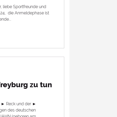
r, liebe Sportfreunde und
24, ​ die Anmeldephase ist
nde...
Freyburg zu tun
s ► Reck und der ►
ungen des deutschen
Turnvaters Friedrich Ludwig JAHN (geboren am...