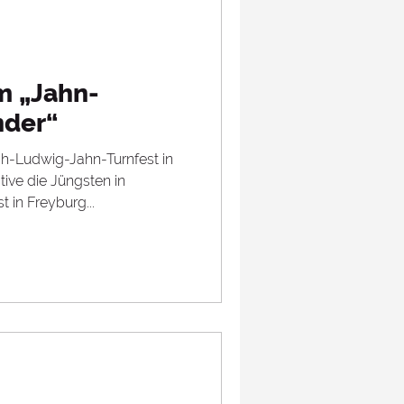
m „Jahn-
nder“
ch-Ludwig-Jahn-Turnfest in
ive die Jüngsten in
in Freyburg...