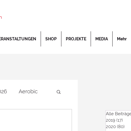
n
ERANSTALTUNGEN
SHOP
PROJEKTE
MEDIA
Mehr
026
Aerobic
Alle Beiträg
rschaften
DOSB
2019
(17)
17 B
2020
(80)
80 