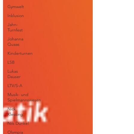
Gymwelt
Inklusion
Jahn-
Turnfest
Johanna
Quaas
Kinderturnen
LSB
Lukas
Dauser
LTV/S-A
Musik- und
Spielmannswesen
Nick
Klessing
Nils Dunkel
Olympia