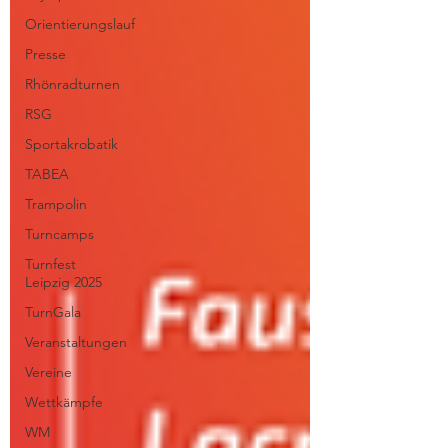
Orientierungslauf
Presse
Rhönradturnen
RSG
Sportakrobatik
TABEA
Trampolin
Turncamps
Turnfest
Leipzig 2025
TurnGala
Veranstaltungen
Vereine
Wettkämpfe
WM