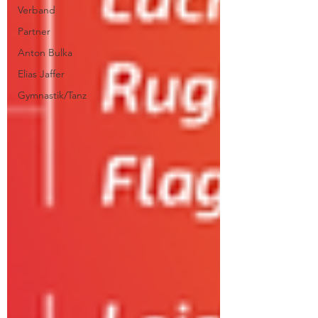
Verband
Partner
Anton Bulka
Elias Jaffer
Gymnastik/Tanz