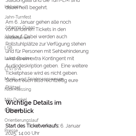
Stadiongala und die Turn-EM sind 
Inklusion
dabei heiß begehrt.
Jahn-Turnfest
Am 6. Januar gehen alle noch 
Johanna Quaas
vorhandenen Tickets in den 
Verkauf. Dabei werden auch 
Kinderturnen
Rollstuhlplätze zur Verfügung stehen 
LSB
und für Personen mit Sehbehinderung 
wird es ein extra Kontingent mit 
Lukas Dauser
Audiodeskription geben.  Eine weitere 
LTV/S-A
Ticketphase wird es nicht geben. 
Musik- und Spielmannswesen
Sichert euch also rechtzeitig eure 
Plätze!
Nick Klessing
Nils Dunkel
Wichtige Details im 
Überblick 
Olympia
Orientierungslauf
Start des Ticketverkaufs:
 6. Januar 
Presse
2025, 14:00 Uhr