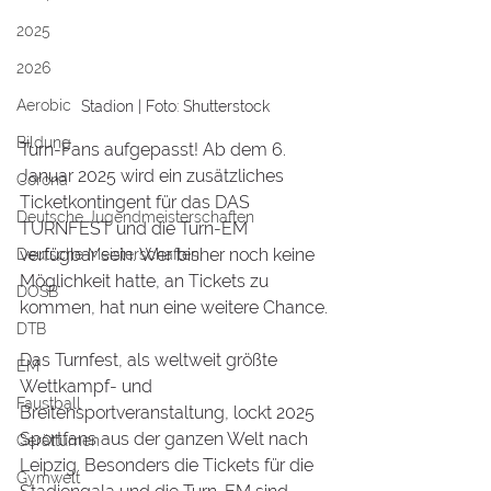
2025
2026
Aerobic
Stadion | Foto: Shutterstock
Bildung
Turn-Fans aufgepasst! Ab dem 6. 
Januar 2025 wird ein zusätzliches 
Corona
Ticketkontingent für das DAS 
Deutsche Jugendmeisterschaften
TURNFEST und die Turn-EM 
verfügbar sein. Wer bisher noch keine 
Deutsche Meisterschaften
Möglichkeit hatte, an Tickets zu 
DOSB
kommen, hat nun eine weitere Chance.
DTB
Das Turnfest, als weltweit größte 
EM
Wettkampf- und 
Faustball
Breitensportveranstaltung, lockt 2025 
Sportfans aus der ganzen Welt nach 
Gerätturnen
Leipzig. Besonders die Tickets für die 
Gymwelt