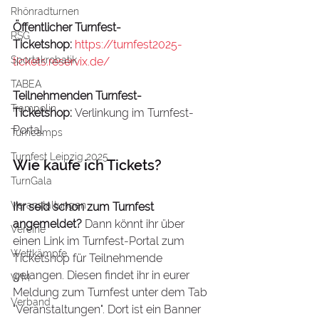
Rhönradturnen
Öffentlicher Turnfest-
RSG
Ticketshop: 
https://turnfest2025-
Sportakrobatik
tickets.reservix.de/
TABEA
Teilnehmenden Turnfest-
Trampolin
Ticketshop:
 Verlinkung im Turnfest-
Portal
Turncamps
Turnfest Leipzig 2025
Wie kaufe ich Tickets?
TurnGala
Veranstaltungen
Ihr seid schon zum Turnfest 
angemeldet?
 Dann könnt ihr über 
Vereine
einen Link im Turnfest-Portal zum 
Wettkämpfe
Ticketshop für Teilnehmende 
gelangen. Diesen findet ihr in eurer 
WM
Meldung zum Turnfest unter dem Tab 
Verband
"Veranstaltungen". Dort ist ein Banner 