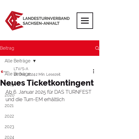
Beitrag
Alle Beiträge
LTV/S-A
Alle Beiträge
18. Dez. 2024
2 Min. Lesezeit
Neues Ticketkontingent
2019
Ab 6. Januar 2025 für DAS TURNFEST 
2020
und die Turn-EM erhältlich
2021
2022
2023
2024