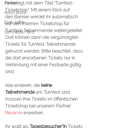
hinterlegt mit dem Titel "Turnfest-
Partner
Ticketshop". Mit einem Klick auf 
Anton Bulka
den Banner werdet ihr automatisch 
Elias Jaffer
auf den internen Ticketshop für 
Turnfest-Teilnehmende weitergeleitet. 
Gymnastik/Tanz
Dort können dann die vergünstigten 
Tickets für Turnfest-Teilnehmende 
gebucht werden. Bitte beachtet, dass 
die dort erworbenen Tickets nur in 
Verbindung mit einer Festkarte gültig 
sind.
Alle anderen, die 
keine 
Teilnehmende
 am Turnfest sind, 
müssen ihre Tickets im öffentlichen 
Ticketshop bei unserem Partner 
Reservix
 erwerben.
Ihr wollt als 
Tagesbesucher*in
 Tickets 