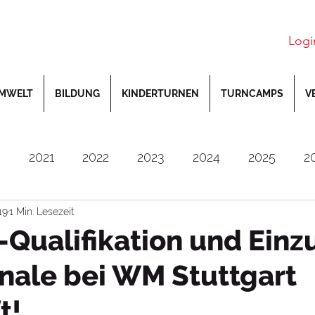
Logi
MWELT
BILDUNG
KINDERTURNEN
TURNCAMPS
V
0
2021
2022
2023
2024
2025
2
19
1 Min. Lesezeit
utsche Jugendmeisterschaften
Deutsche Meiste
Qualifikation und Einzu
nale bei WM Stuttgart
Gerätturnen
Gymwelt
Inklusion
Jahn-
t!