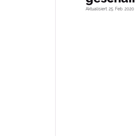
Johanna Quaas
Kinder
Aktualisiert:
25. Feb. 2020
Musik- und Spielmannswe