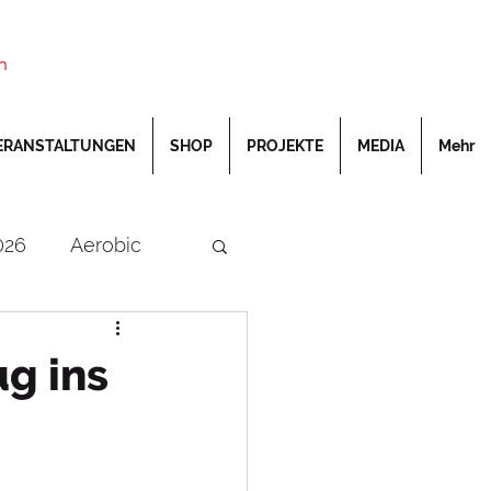
n
ERANSTALTUNGEN
SHOP
PROJEKTE
MEDIA
Mehr
026
Aerobic
rschaften
DOSB
g ins
Turnfest