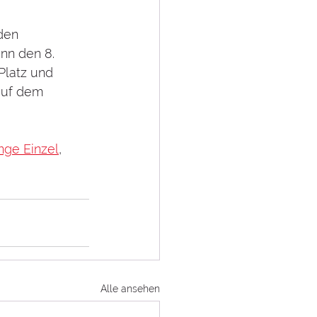
den 
nn den 8. 
latz und 
auf dem 
inge Einzel
, 
Alle ansehen