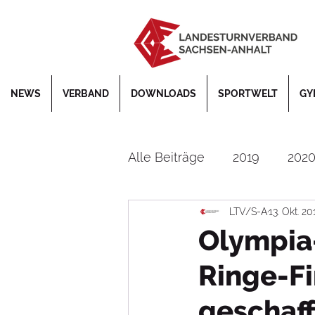
NEWS
VERBAND
DOWNLOADS
SPORTWELT
GY
Alle Beiträge
2019
202
LTV/S-A
13. Okt. 20
Bildung
Corona
De
Olympia-
Ringe-Fi
DTB
EM
Faustball
geschaff