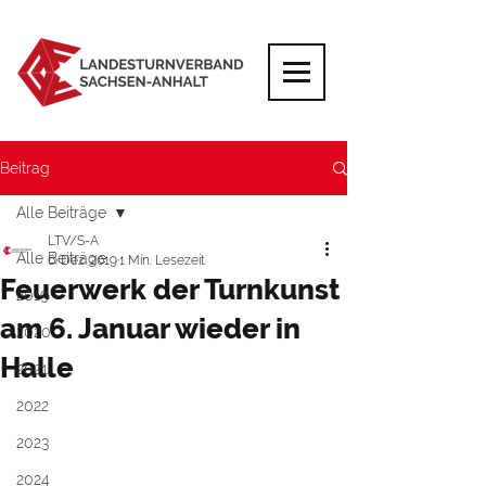
Beitrag
Alle Beiträge
LTV/S-A
Alle Beiträge
6. Dez. 2019
1 Min. Lesezeit
Feuerwerk der Turnkunst
2019
am 6. Januar wieder in
2020
Halle
2021
2022
2023
2024