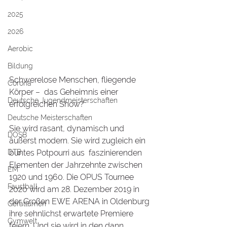
2025
2026
Aerobic
Bildung
Schwerelose Menschen, fliegende 
Corona
Körper –  das Geheimnis einer 
Deutsche Jugendmeisterschaften
erfolgreichen Show?
Deutsche Meisterschaften
Sie wird rasant, dynamisch und 
DOSB
äußerst modern. Sie wird zugleich ein 
DTB
buntes Potpourri aus  faszinierenden 
Elementen der Jahrzehnte zwischen 
EM
1920 und 1960. Die OPUS Tournee 
Faustball
2020 wird am 28. Dezember 2019 in 
der Großen EWE ARENA in Oldenburg 
Gerätturnen
ihre sehnlichst erwartete Premiere 
Gymwelt
feiern. Und sie wird in den dann 