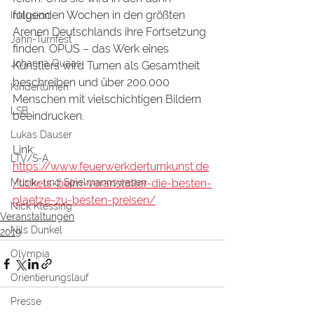
folgenden Wochen in den größten 
Inklusion
Arenen Deutschlands ihre Fortsetzung 
Jahn-Turnfest
finden. OPUS – das Werk eines 
Johanna Quaas
Künstlers wird Turnen als Gesamtheit 
beschreiben und über 200.000 
Kinderturnen
Menschen mit vielschichtigen Bildern 
LSB
beeindrucken.
Lukas Dauser
Link:
LTV/S-A
https://www.feuerwerkderturnkunst.de
Musik- und Spielmannswesen
/tickets-beim-veranstalter-die-besten-
plaetze-zu-besten-preisen/
Nick Klessing
Veranstaltungen
Nils Dunkel
2019
Olympia
Orientierungslauf
Presse