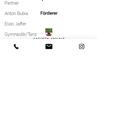
Partner
Förderer
Anton Bulka
Delegiertenabfrage
Ausschreibung 
Elias Jaffer
zum Landesturntag
Jahn-Turnfest i
2026
- Anmeldung ab
Gymnastik/Tanz
möglich!
Partner