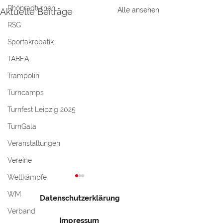
Rhönradturnen
Alle ansehen
Aktuelle Beiträge
RSG
Sportakrobatik
TABEA
Trampolin
Turncamps
Turnfest Leipzig 2025
TurnGala
Veranstaltungen
Vereine
Wettkämpfe
WM
Datenschutzerklärung
Verband
Impressum