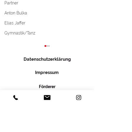
Partner
Anton Bulka
Elias Jaffer
Gymnastik/Tanz
Datenschutzerklärung
Impressum
Förderer
Auto fahren. Sorgen
Auto fahren. S
parken.
parken.