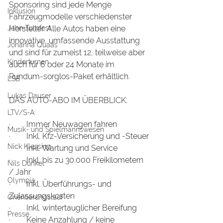
Sponsoring sind jede Menge 
Inklusion
Fahrzeugmodelle verschiedenster 
Jahn-Turnfest
Hersteller. Alle Autos haben eine 
innovative, umfassende Ausstattung 
Johanna Quaas
und sind für zumeist 12, teilweise aber 
Kinderturnen
auch für 6 oder 24 Monate im 
Rundum-sorglos-Paket erhältlich.
LSB
Lukas Dauser
DAS AUTO-ABO IM ÜBERBLICK:
LTV/S-A
·        Immer Neuwagen fahren
Musik- und Spielmannswesen
·        Inkl. Kfz-Versicherung und -Steuer
Nick Klessing
·        Inkl. Wartung und Service
·        Inkl. bis zu 30.000 Freikilometern 
Nils Dunkel
/ Jahr
Olympia
·        Inkl. Überführungs- und 
Zulassungskosten
Orientierungslauf
·        Inkl. wintertauglicher Bereifung
Presse
·        Keine Anzahlung / keine 