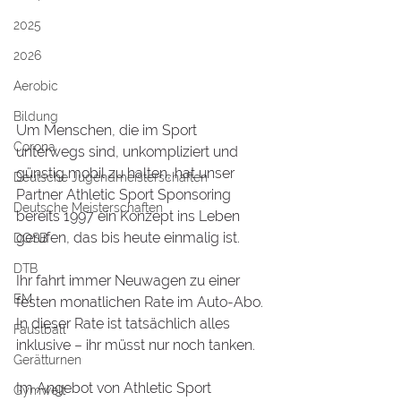
2025
2026
Aerobic
Bildung
Um Menschen, die im Sport 
Corona
unterwegs sind, unkompliziert und 
günstig mobil zu halten, hat unser 
Deutsche Jugendmeisterschaften
Partner Athletic Sport Sponsoring 
Deutsche Meisterschaften
bereits 1997 ein Konzept ins Leben 
gerufen, das bis heute einmalig ist. 
DOSB
DTB
Ihr fahrt immer Neuwagen zu einer 
EM
festen monatlichen Rate im Auto-Abo. 
In dieser Rate ist tatsächlich alles 
Faustball
inklusive – ihr müsst nur noch tanken.
Gerätturnen
Im Angebot von Athletic Sport 
Gymwelt