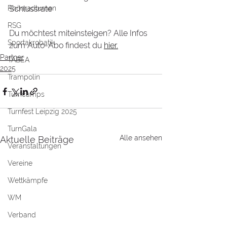
Rhönradturnen
Schlussrate
RSG
Du möchtest miteinsteigen? Alle Infos 
Sportakrobatik
zum Auto-Abo findest du 
hier.
Partner
TABEA
2025
Trampolin
Turncamps
Turnfest Leipzig 2025
TurnGala
Alle ansehen
Aktuelle Beiträge
Veranstaltungen
Vereine
Wettkämpfe
WM
Verband