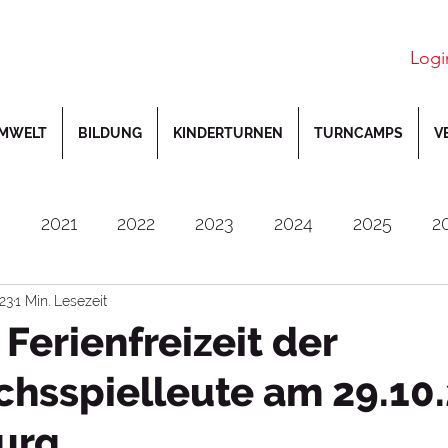
Logi
MWELT
BILDUNG
KINDERTURNEN
TURNCAMPS
V
0
2021
2022
2023
2024
2025
2
023
1 Min. Lesezeit
utsche Jugendmeisterschaften
Deutsche Meiste
 Ferienfreizeit der
hsspielleute am 29.10
Gerätturnen
Gymwelt
Inklusion
Jahn-
urg