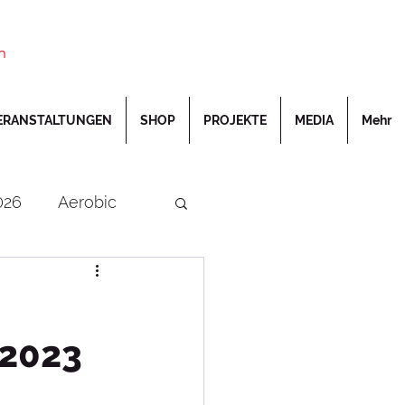
n
ERANSTALTUNGEN
SHOP
PROJEKTE
MEDIA
Mehr
026
Aerobic
rschaften
DOSB
.2023
Turnfest