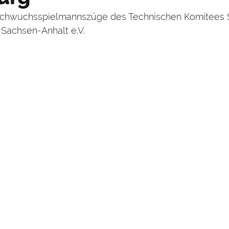
turnen
LSB
Lukas Dauser
LTV/S-A
Nachwuchsspielmannszüge
des Technischen Komitees S
Sachsen-Anhalt e.V. 
sen
Nick Klessing
Nils Dunkel
Olympia