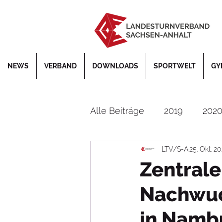
NEWS
VERBAND
DOWNLOADS
SPORTWELT
GY
Alle Beiträge
2019
202
LTV/S-A
25. Okt. 2
Bildung
Corona
De
Zentrale
Nachwuc
DTB
EM
Faustball
in Namb