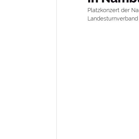
Johanna Quaas
Kinder
Platzkonzert der 
Landesturnverband 
Musik- und Spielmannswe