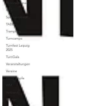
Rhönradturnen
RSG
Sportakrobatik
TABEA
Trampolin
Turncamps
Turnfest Leipzig
2025
TurnGala
Veranstaltungen
Vereine
Wettkämpfe
WM
Verband
Partner