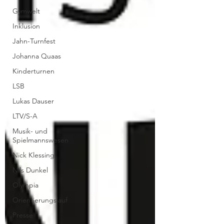
Gymwelt
Inklusion
Jahn-Turnfest
Johanna Quaas
Kinderturnen
LSB
Lukas Dauser
LTV/S-A
Musik- und
Spielmannswesen
Nick Klessing
Nils Dunkel
Olympia
Orientierungslauf
Presse